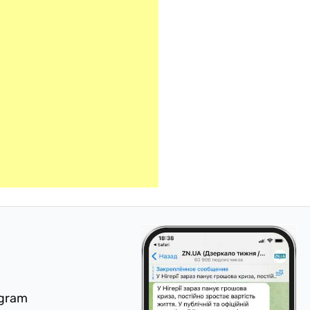
egram