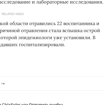
асследование и лабораторные исследования.
RELATED VIDEO
кой области отравились 22 воспитанника и
Причиной отравления стала вспышка острой
которой эпидемиологи уже установили. В
радавших госпитализировали.
 Ctrl+Enter или
Отправить ошибку