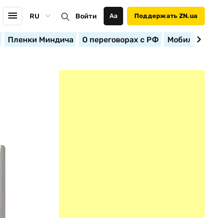
RU
Войти
Аа
Поддержать ZN.ua
Пленки Миндича
О переговорах с РФ
Мобилизация