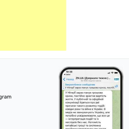
egram