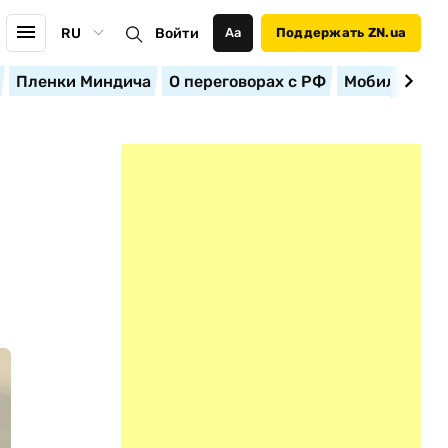
RU
Войти
Аа
Поддержать ZN.ua
Пленки Миндича
О переговорах с РФ
Мобилизация