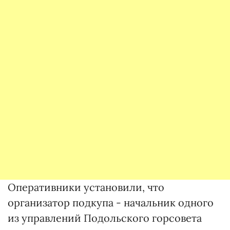
Оперативники установили, что
организатор подкупа - начальник одного
из управлений Подольского горсовета