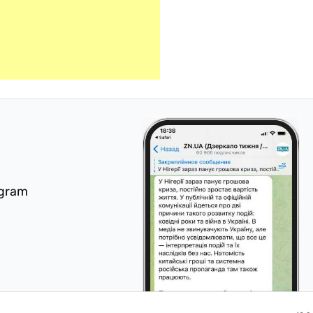
egram