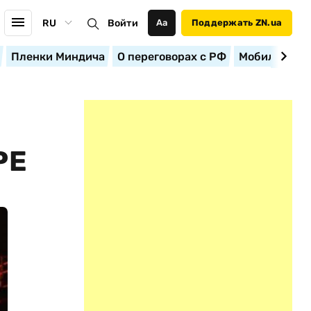
RU
Войти
Аа
Поддержать ZN.ua
Пленки Миндича
О переговорах с РФ
Мобилизация
РЕ