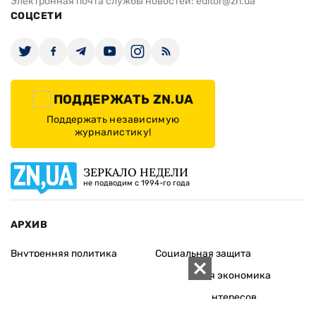
Электронная почта службы новостей:
editor@zn.ua
СОЦСЕТИ
ПОДДЕРЖАТЬ ZN.UA
Поддержать независимую
журналистику!
ЗЕРКАЛО НЕДЕЛИ
не подводим с 1994-го года
АРХИВ
Внутренняя политика
Социальная защита
Международная политика
Зарубежная экономика
Макроуровень
Конфликт интересов