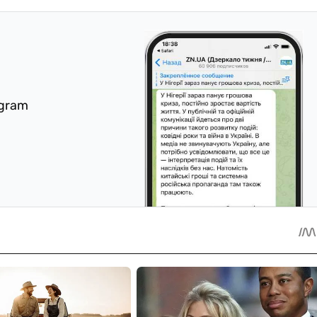
egram