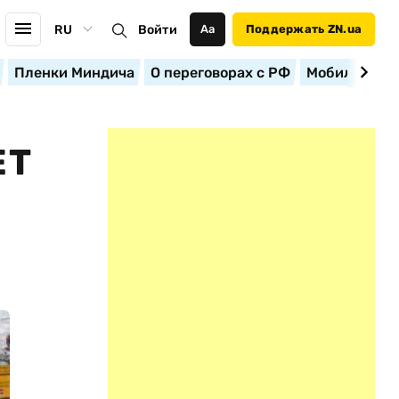
RU
Войти
Аа
Поддержать ZN.ua
Пленки Миндича
О переговорах с РФ
Мобилизация
ЕТ