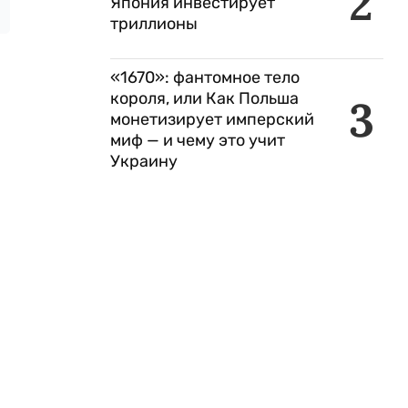
2
Япония инвестирует
триллионы
«1670»: фантомное тело
короля, или Как Польша
3
монетизирует имперский
миф — и чему это учит
Украину