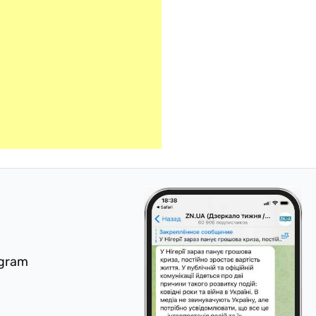
egram