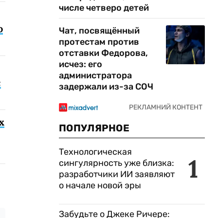
числе четверо детей
о
Чат, посвящённый
протестам против
отставки Федорова,
исчез: его
администратора
с
задержали из-за СОЧ
х
ПОПУЛЯРНОЕ
Технологическая
1
сингулярность уже близка:
разработчики ИИ заявляют
о начале новой эры
Забудьте о Джеке Ричере: