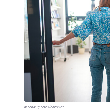
© depositphotos/halfpoint