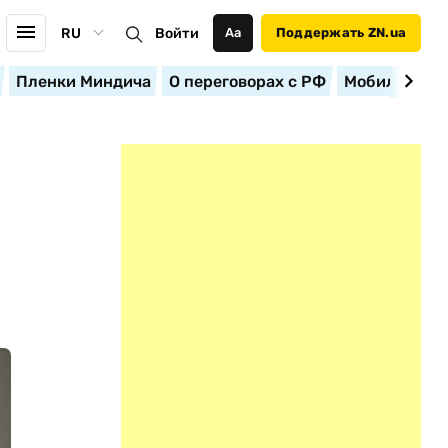
RU
Войти
Аа
Поддержать ZN.ua
Пленки Миндича
О переговорах с РФ
Мобилизация