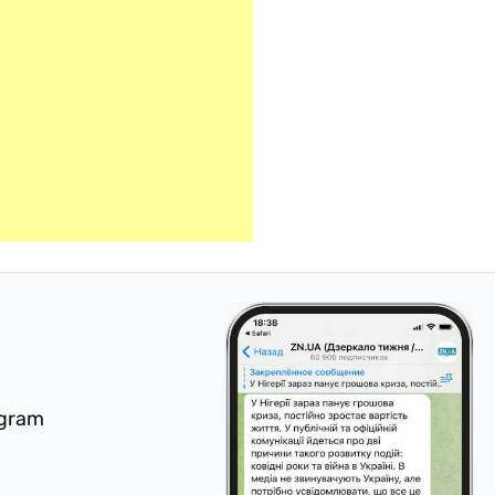
egram