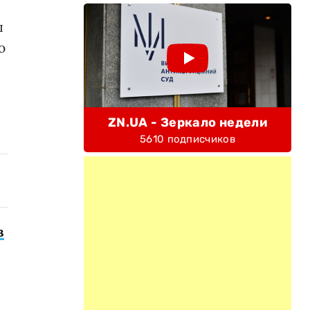
л
ю
ZN.UA - Зеркало недели
5610 подписчиков
в