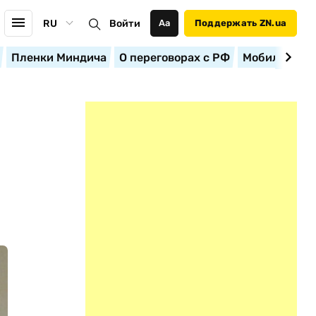
RU
Войти
Аа
Поддержать ZN.ua
Пленки Миндича
О переговорах с РФ
Мобилизация