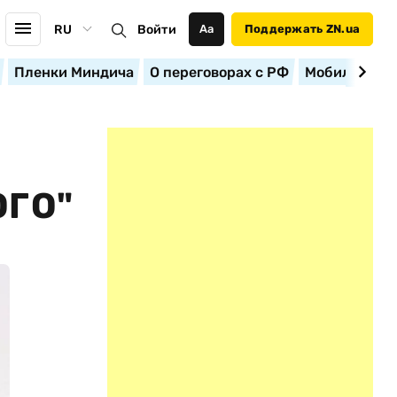
RU
Войти
Аа
Поддержать ZN.ua
Пленки Миндича
О переговорах с РФ
Мобилизация
ОГО"