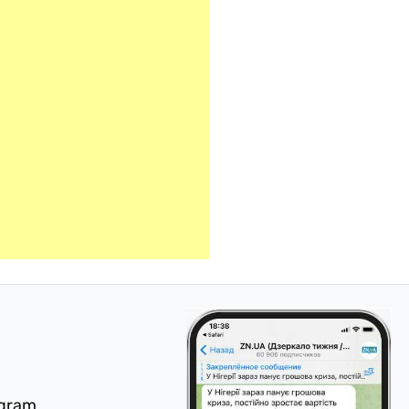
egram