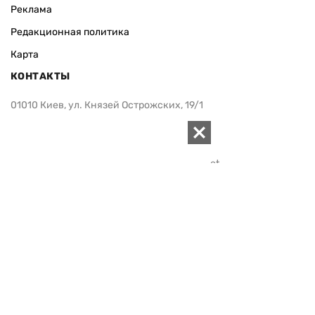
Реклама
Редакционная политика
Карта
КОНТАКТЫ
01010 Киев, ул. Князей Острожских, 19/1
Телефон редакции:
+380 (44) 280-04-85
Электронная почта редакции:
zn94@ukr.net
Электронная почта службы новостей:
editor@zn.ua
СОЦСЕТИ
ПОДДЕРЖАТЬ ZN.UA
Поддержать независимую