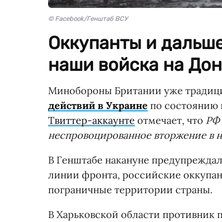
© Facebook/Генштаб ВСУ
Оккупанты и дальш
наши войска на Дон
Минобороны Британии уже традици
действий в Украине
по состоянию 
Твиттер-аккаунте
отмечает, что
РФ 
неспровоцированное вторжение в н
В Генштабе накануне предупреждали
линии фронта, российские оккупа
пограничные территории страны.
В Харьковской области противник 