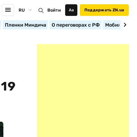
RU
Войти
Аа
Поддержать ZN.ua
Пленки Миндича
О переговорах с РФ
Мобилизация
19