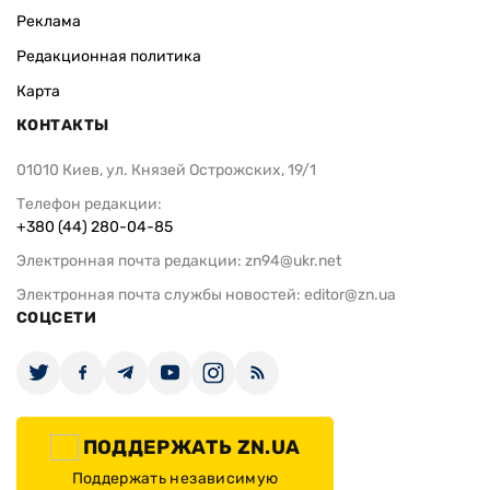
В быстрое завершение войны верят
Почти четве
не так уж много граждан — опрос
украинцев н
выезда за г
полугодии —
ИЗДАНИЕ
Архивы
Редакция
Реклама
Редакционная политика
Карта
КОНТАКТЫ