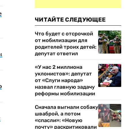
е
ЧИТАЙТЕ СЛЕДУЮЩЕЕ
Что будет с отсрочкой
от мобилизации для
родителей троих детей:
депутат ответил
м
«У нас 2 миллиона
уклонистов»: депутат
от «Слуги народа»
о
назвал главную задачу
реформы мобилизации
Сначала выгнали собаку
шваброй, а потом
с
«спасли»: «Новую
почту» раскритиковали