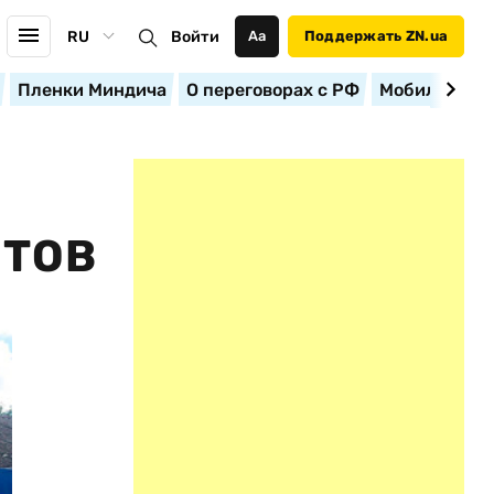
RU
Войти
Аа
Поддержать ZN.ua
Пленки Миндича
О переговорах с РФ
Мобилизация
НТОВ