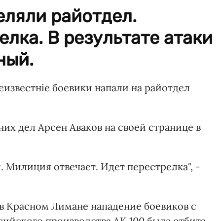
еляли райотдел.
елка. В результате атаки
ный.
еизвестніе боевики напали на райотдел
их дел Арсен Аваков на своей странице в
 Милиция отвечает. Идет перестрелка", -
 в Красном Лимане нападение боевиков с
ийского производства АК 100 была отбита