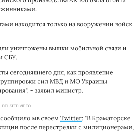
ужинниками.
тами находится только на вооружении войск
были уничтожены вышки мобильной связи и
и СБУ.
кты сегодняшнего дня, как проявление
 Группировки сил МВД и МО Украины
ования", - заявил министр.
RELATED VIDEO
е сообщило мв своем
Twitter
: "В Краматорске
илиции после перестрелки с милиционерами,