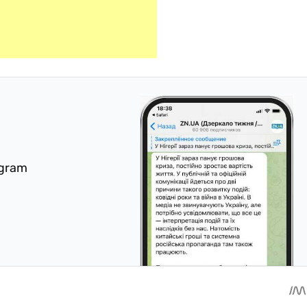
egram