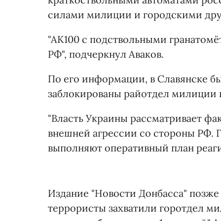
силами милиции и городскими др
"АК100 с подствольными гранатомё
РФ", подчеркнул Аваков.
По его информации, в Славянске 
заблокированы райотдел милиции 
"Власть Украины рассматривает фа
внешней агрессии со стороны РФ.
выполняют оперативный план реагир
Издание "Новости Донбасса" позж
террористы захватили горотдел м