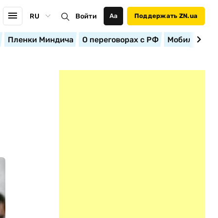
RU
Войти
Аа
Поддержать ZN.ua
Пленки Миндича
О переговорах с РФ
Мобилизация