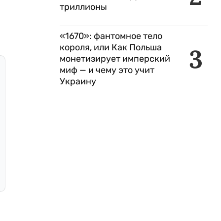
триллионы
«1670»: фантомное тело
короля, или Как Польша
3
монетизирует имперский
миф — и чему это учит
Украину