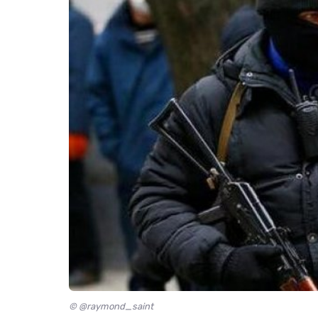
© @raymond_saint