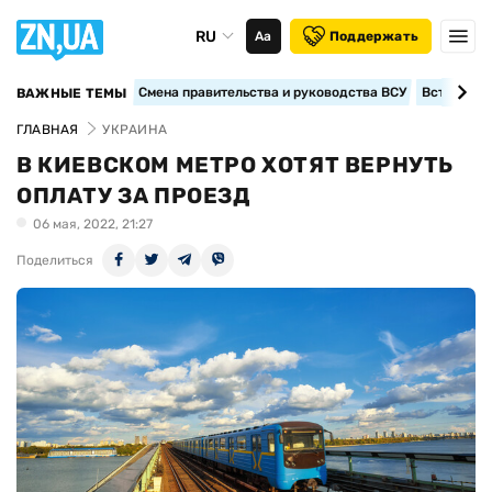
RU
Аа
Поддержать
Смена правительства и руководства ВСУ
Вступление
ВАЖНЫЕ ТЕМЫ
ГЛАВНАЯ
УКРАИНА
В КИЕВСКОМ МЕТРО ХОТЯТ ВЕРНУТЬ
ОПЛАТУ ЗА ПРОЕЗД
06 мая, 2022, 21:27
Поделиться