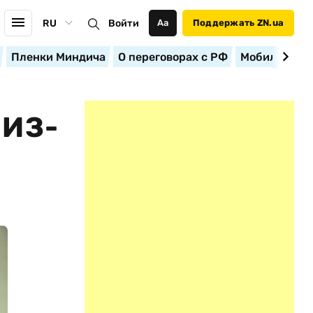
RU
Войти
Аа
Поддержать ZN.ua
Пленки Миндича
О переговорах с РФ
Мобилизация
 ИЗ-