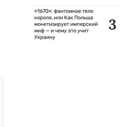
«1670»: фантомное тело
короля, или Как Польша
3
монетизирует имперский
миф — и чему это учит
Украину