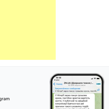
egram