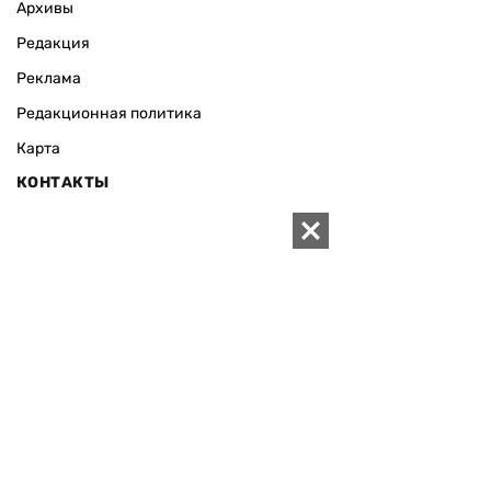
Архивы
Редакция
Реклама
Редакционная политика
Карта
КОНТАКТЫ
01010 Киев, ул. Князей Острожских, 19/1
Телефон редакции:
+380 (44) 280-04-85
Электронная почта редакции:
zn94@ukr.net
Электронная почта службы новостей:
editor@zn.ua
СОЦСЕТИ