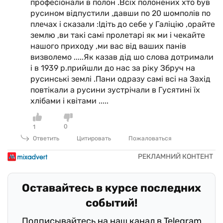
професіонали в полон .Всіх полонених хто був
русином відпустили ,давши по 20 шомполів по
плечах і сказали :Ідіть до себе у Галіцію ,орайте
землю ,ви такі самі пролетарі як ми і чекайте
нашого приходу ,ми вас від ваших панів
визволемо .....Як казав дід шо слова дотримали
і в 1939 р.прийшли до нас за ріку Збруч на
русинські землі .Пани одразу самі всі на Захід
повтікали а русини зустрічали в Гусятині їх
хлібами і квітами .....
0
1
Ответить
Цитировать
Пожаловаться
Оставайтесь в курсе последних
событий!
Подписывайтесь на наш канал в Telegram