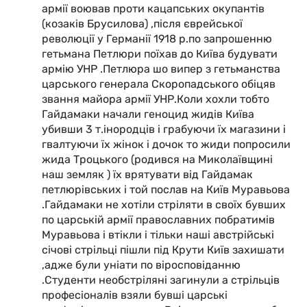
армії воював проти кацапських окупантів
(козаків Брусилова) ,після єврейської
революції у Германії 1918 р.по запрошенню
гетьмана Петлюри поїхав до Київа будувати
армію УНР .Петлюра шо випер з гетьманства
царського генерала Скоропадського обіцяв
звання майора армії УНР.Коли хохли тобто
Гайдамаки начали геноцид жидів Київа
убивши 3 т.інородців і грабуючи їх магазини і
гвалтуючи їх жінок і дочок то жиди попросили
жида Троцького (родився на Миколаївщині
наш земляк ) їх врятувати від Гайдамак
петлюрівських і той послав на Київ Муравьова
.Гайдамаки не хотіли стріляти в своїх бувших
по царській армії православних побратимів
Муравьова і втікли і тільки наші австрійські
січові стрільці пішли під Крути Київ захишати
,адже були уніати по віросповіданню
.Студенти необстріляні загинули а стрільців
професіоналів взяли бувші царські