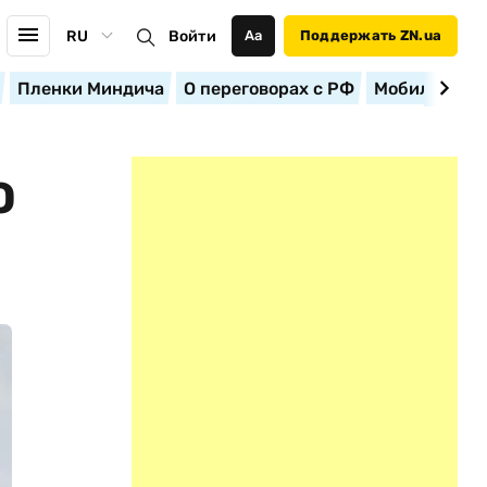
RU
Войти
Аа
Поддержать ZN.ua
Пленки Миндича
О переговорах с РФ
Мобилизация
О