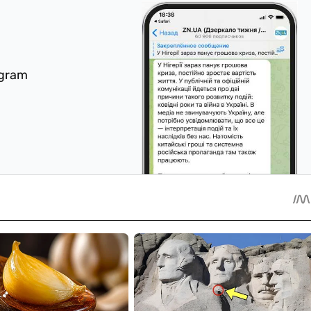
egram