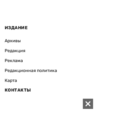
ИЗДАНИЕ
Архивы
Редакция
Реклама
Редакционная политика
Карта
КОНТАКТЫ
01010 Киев, ул. Князей Острожских, 19/1
Телефон редакции:
+380 (44) 280-04-85
Электронная почта редакции:
zn94@ukr.net
Электронная почта службы новостей:
editor@zn.ua