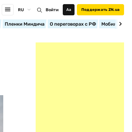
RU
Войти
Аа
Поддержать ZN.ua
Пленки Миндича
О переговорах с РФ
Мобилизация