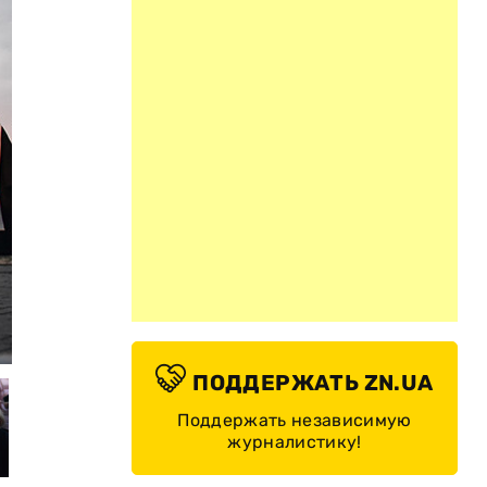
© Василий Артюшенко, ZN.UA
ПОДДЕРЖАТЬ ZN.UA
Поддержать независимую
журналистику!