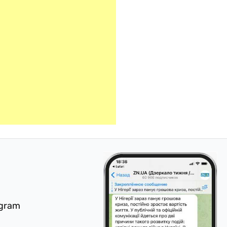
egram