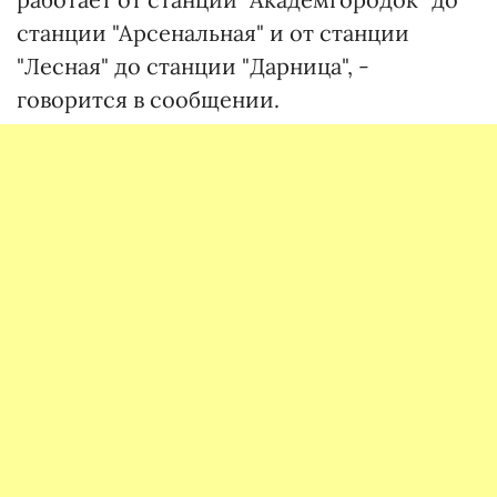
станции "Арсенальная" и от станции
"Лесная" до станции "Дарница", -
говорится в сообщении.