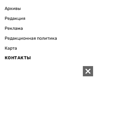
Архивы
Редакция
Реклама
Редакционная политика
Карта
КОНТАКТЫ
01010 Киев, ул. Князей Острожских, 19/1
Телефон редакции:
+380 (44) 280-04-85
Электронная почта редакции:
zn94@ukr.net
Электронная почта службы новостей:
editor@zn.ua
СОЦСЕТИ