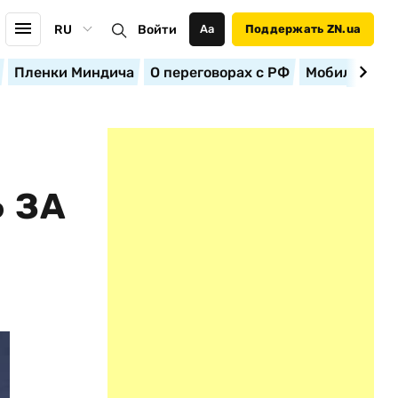
RU
Войти
Аа
Поддержать ZN.ua
Пленки Миндича
О переговорах с РФ
Мобилизация
 ЗА