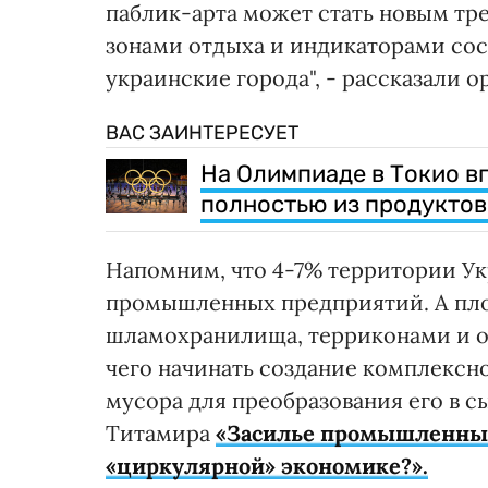
паблик-арта может стать новым тр
зонами отдыха и индикаторами со
украинские города", - рассказали о
ВАС ЗАИНТЕРЕСУЕТ
На Олимпиаде в Токио в
полностью из продуктов
Напомним, что 4-7% территории У
промышленных предприятий. А пло
шламохранилища, терриконами и отв
чего начинать создание комплексн
мусора для преобразования его в с
Титамира
«Засилье промышленных 
«циркулярной» экономике?».