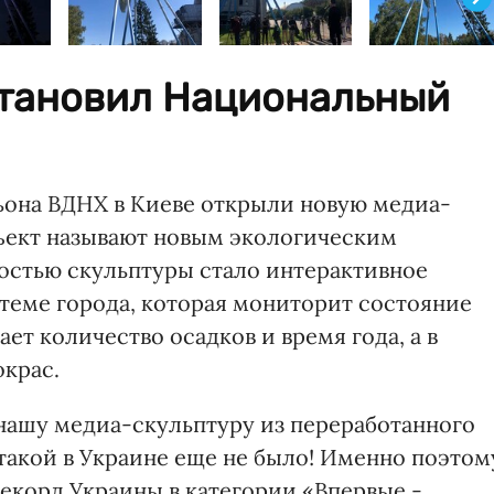
становил Национальный
ильона ВДНХ в Киеве открыли новую медиа-
бъект называют новым экологическим
остью скульптуры стало интерактивное
теме города, которая мониторит состояние
ает количество осадков и время года, а в
окрас.
нашу медиа-скульптуру из переработанного
такой в Украине еще не было! Именно поэтом
корд Украины в категории «Впервые -