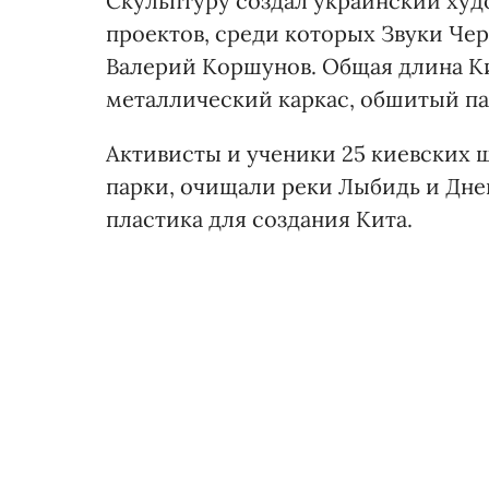
Скульптуру создал украинский худ
проектов, среди которых Звуки Че
Валерий Коршунов. Общая длина Кие
металлический каркас, обшитый па
Активисты и ученики 25 киевских ш
парки, очищали реки Лыбидь и Дне
пластика для создания Кита.