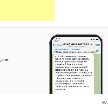
egram