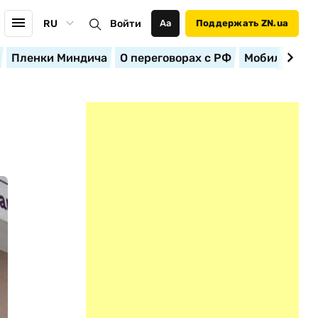
RU
Войти
Аа
Поддержать ZN.ua
Пленки Миндича
О переговорах с РФ
Мобилизация