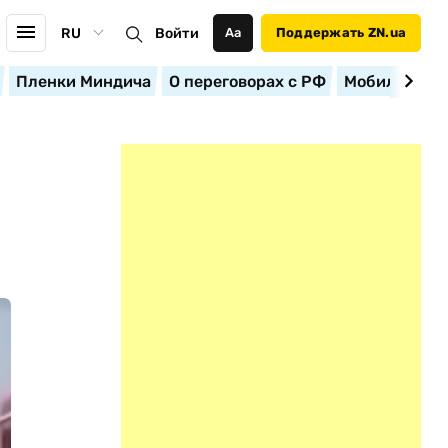
RU
Войти
Аа
Поддержать ZN.ua
Пленки Миндича
О переговорах с РФ
Мобилизация