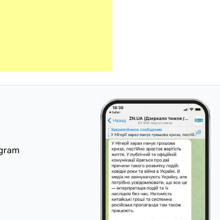
egram