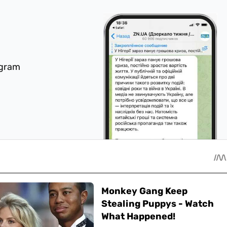
egram