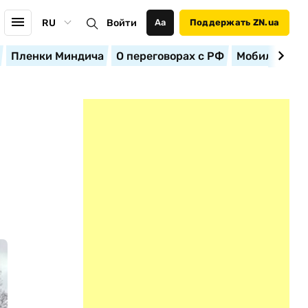
RU
Войти
Аа
Поддержать ZN.ua
Пленки Миндича
О переговорах с РФ
Мобилизация