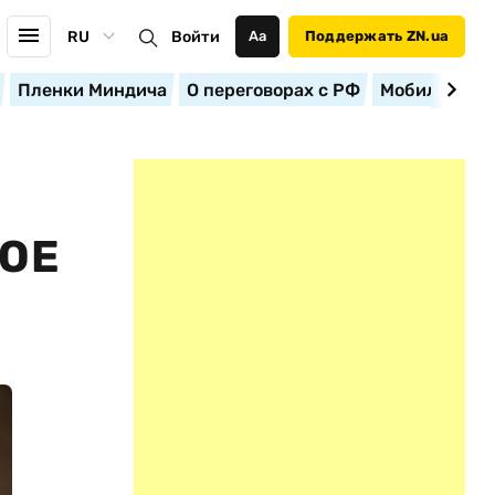
RU
Войти
Аа
Поддержать ZN.ua
Пленки Миндича
О переговорах с РФ
Мобилизация
НОЕ