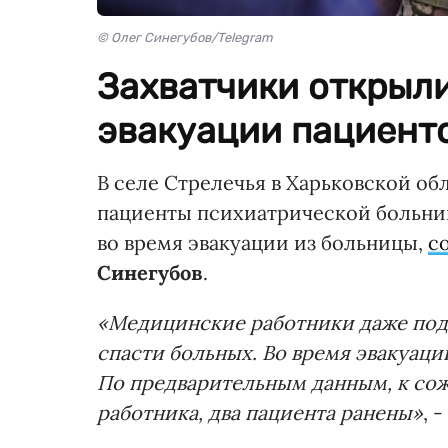
© Олег Синегубов/Telegram
Захватчики открыли
эвакуации пациенто
В селе Стрелечья в Харьковской о
пациенты психиатрической больни
во время эвакуации из больницы,
с
Синегубов
.
«Медицинские работники даже под
спасти больных. Во время эвакуац
По предварительным данным, к со
работника, два пациента ранены»
, 