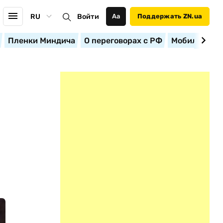
RU
Войти
Аа
Поддержать ZN.ua
Пленки Миндича
О переговорах с РФ
Мобилизация