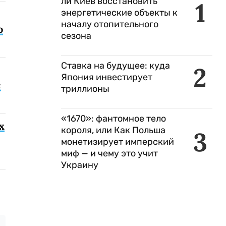
ли Киев восстановить
1
энергетические объекты к
началу отопительного
о
сезона
Ставка на будущее: куда
2
Япония инвестирует
с
триллионы
«1670»: фантомное тело
х
короля, или Как Польша
3
монетизирует имперский
миф — и чему это учит
Украину