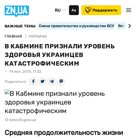
RU
Аа
Поддержать
Смена правительства и руководства ВСУ
Вступление
ВАЖНЫЕ ТЕМЫ
ГЛАВНАЯ
УКРАИНА
В КАБМИНЕ ПРИЗНАЛИ УРОВЕНЬ
ЗДОРОВЬЯ УКРАИНЦЕВ
КАТАСТРОФИЧЕСКИМ
14 мая, 2013, 17:32
Поделиться
© kievcity.gov.ua
Cредняя продолжительность жизни