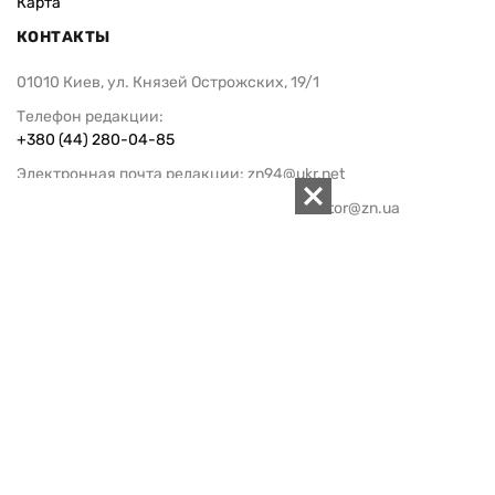
Карта
КОНТАКТЫ
01010 Киев, ул. Князей Острожских, 19/1
Телефон редакции:
+380 (44) 280-04-85
Электронная почта редакции:
zn94@ukr.net
Электронная почта службы новостей:
editor@zn.ua
СОЦСЕТИ
ПОДДЕРЖАТЬ ZN.UA
Поддержать независимую
журналистику!
ЗЕРКАЛО НЕДЕЛИ
не подводим с 1994-го года