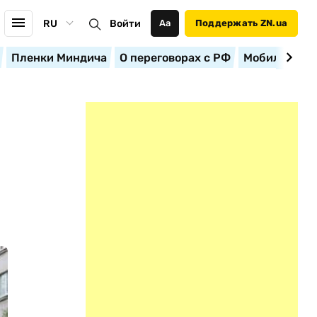
RU
Войти
Аа
Поддержать ZN.ua
Пленки Миндича
О переговорах с РФ
Мобилизация