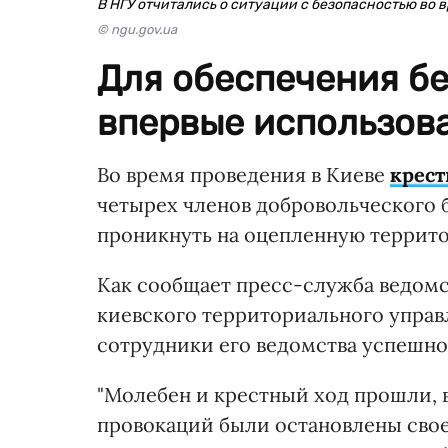
В НГУ отчитались о ситуации с безопасностью во в
© ngu.gov.ua
Для обеспечения б
впервые использов
Во время проведения в Киеве
крест
четырех членов добровольческого б
проникнуть на оцепленную террит
Как сообщает пресс-служба ведомс
киевского территориального управ
сотрудники его ведомства успешно
"Молебен и крестный ход прошли, в
провокаций были остановлены свое