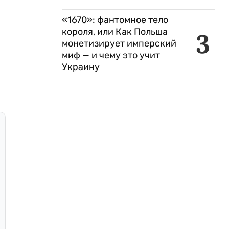
«1670»: фантомное тело
короля, или Как Польша
3
монетизирует имперский
миф — и чему это учит
Украину