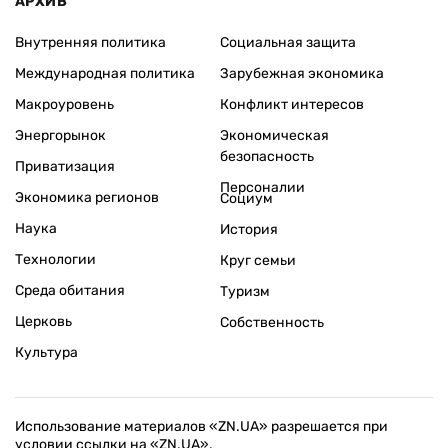
АРХИВ
Внутренняя политика
Социальная защита
Международная политика
Зарубежная экономика
Макроуровень
Конфликт интересов
Энергорынок
Экономическая
безопасность
Приватизация
Персоналии
Экономика регионов
Социум
Наука
История
Технологии
Круг семьи
Среда обитания
Туризм
Церковь
Собственность
Культура
Использование материалов «ZN.UA» разрешается при
условии ссылки на «ZN.UA».