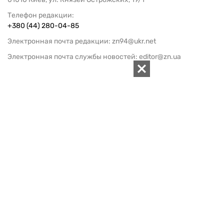
Телефон редакции:
+380 (44) 280-04-85
Электронная почта редакции:
zn94@ukr.net
Электронная почта службы новостей:
editor@zn.ua
СОЦСЕТИ
ПОДДЕРЖАТЬ ZN.UA
Поддержать независимую
журналистику!
ЗЕРКАЛО НЕДЕЛИ
не подводим с 1994-го года
АРХИВ