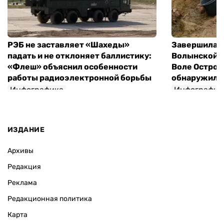
РЭБ не заставляет «Шахеды»
Завершилась
падать и не отклоняет баллистику:
Волынской т
«Флеш» объяснил особенности
Воле Остров
работы радиоэлектронной борьбы
обнаружили 
Инфографика
Инфографик
ИЗДАНИЕ
Архивы
Редакция
Реклама
Редакционная политика
Карта