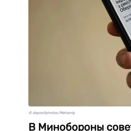
© depositphotos/Mehaniq
В Минобороны сове