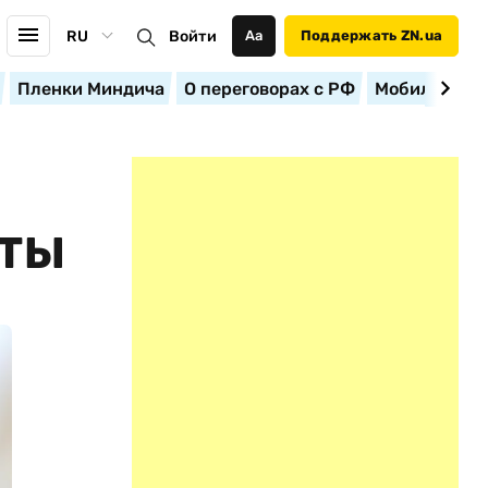
RU
Войти
Аа
Поддержать ZN.ua
Пленки Миндича
О переговорах с РФ
Мобилизация
НТЫ