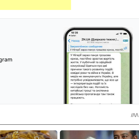
egram