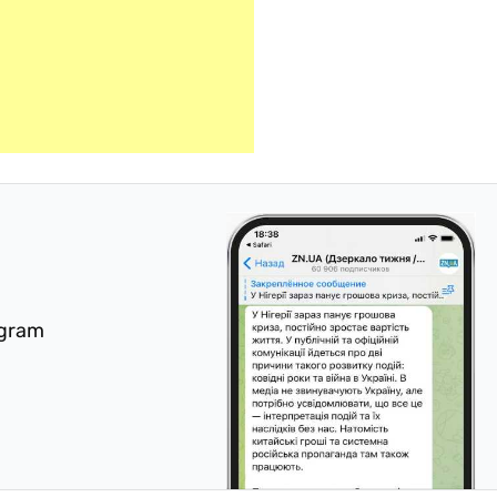
egram