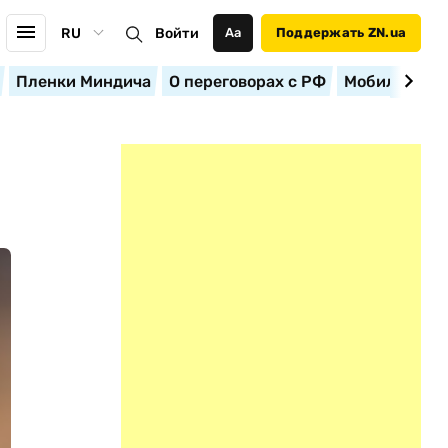
RU
Войти
Аа
Поддержать ZN.ua
Пленки Миндича
О переговорах с РФ
Мобилизация
Й