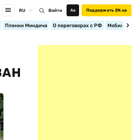
RU
Войти
Аа
Поддержать ZN.ua
Пленки Миндича
О переговорах с РФ
Мобилизация
ВАН