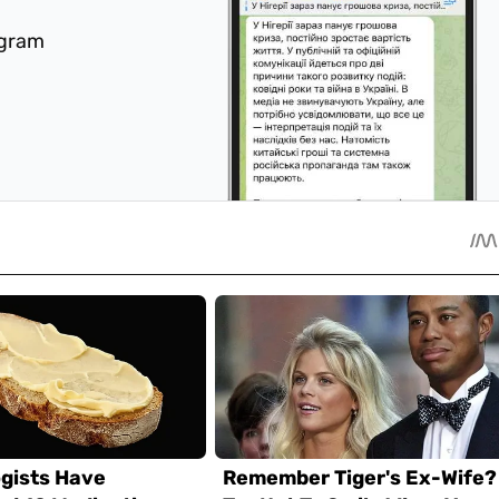
egram