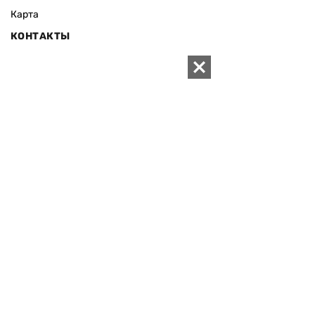
Карта
КОНТАКТЫ
01010 Киев, ул. Князей Острожских, 19/1
Телефон редакции:
+380 (44) 280-04-85
Электронная почта редакции:
zn94@ukr.net
Электронная почта службы новостей:
editor@zn.ua
СОЦСЕТИ
ПОДДЕРЖАТЬ ZN.UA
Поддержать независимую
журналистику!