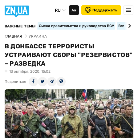
RU
Аа
Поддержать
Смена правительства и руководства ВСУ
Вступление
ВАЖНЫЕ ТЕМЫ
ГЛАВНАЯ
УКРАИНА
В ДОНБАССЕ ТЕРРОРИСТЫ
УСТРАИВАЮТ СБОРЫ "РЕЗЕРВИСТОВ"
– РАЗВЕДКА
13 октября, 2020, 15:02
Поделиться