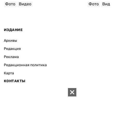
Фото
Видео
Фото
Виде
ИЗДАНИЕ
Архивы
Редакция
Реклама
Редакционная политика
Карта
КОНТАКТЫ
01010 Киев, ул. Князей Острожских, 19/1
Телефон редакции:
+380 (44) 280-04-85
Электронная почта редакции:
zn94@ukr.net