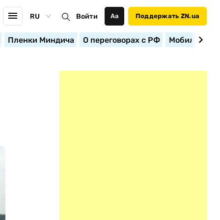
RU
Войти
Аа
Поддержать ZN.ua
Пленки Миндича
О переговорах с РФ
Мобилизация