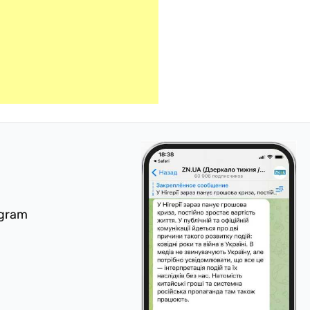
egram