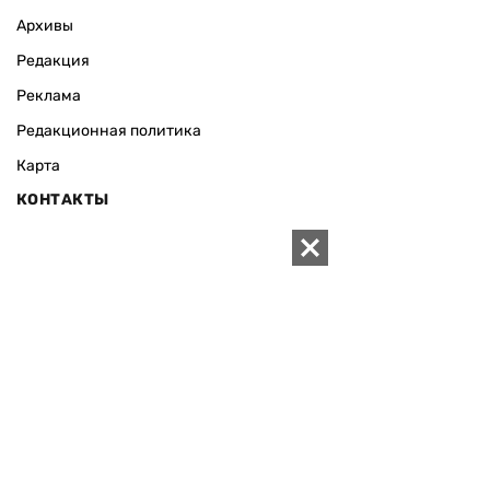
Архивы
Редакция
Реклама
Редакционная политика
Карта
КОНТАКТЫ
01010 Киев, ул. Князей Острожских, 19/1
Телефон редакции:
+380 (44) 280-04-85
Электронная почта редакции:
zn94@ukr.net
Электронная почта службы новостей:
editor@zn.ua
СОЦСЕТИ