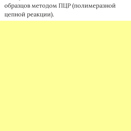
образцов методом ПЦР (полимеразной
цепной реакции).