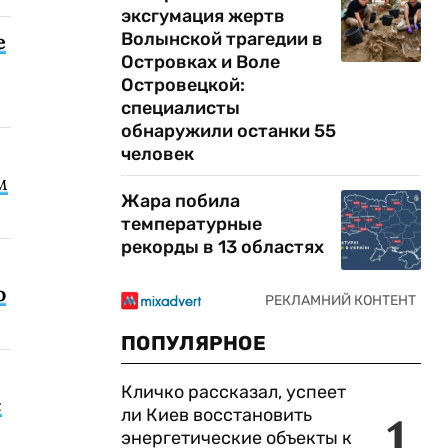
эксгумация жертв
Волынской трагедии в
е
Островках и Воле
Островецкой:
специалисты
обнаружили останки 55
человек
м
Жара побила
температурные
рекорды в 13 областях
о
ПОПУЛЯРНОЕ
Кличко рассказал, успеет
с
ли Киев восстановить
1
энергетические объекты к