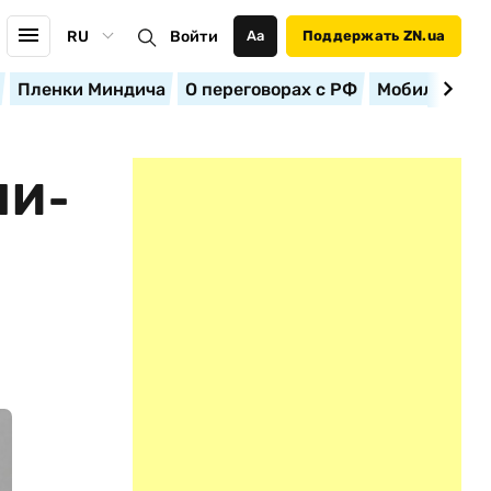
RU
Войти
Аа
Поддержать ZN.ua
Пленки Миндича
О переговорах с РФ
Мобилизация
ЛИ-