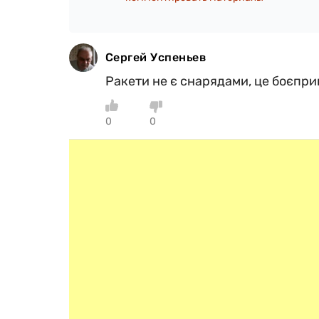
Сергей Успеньев
Ракети не є снарядами, це боєпри
0
0