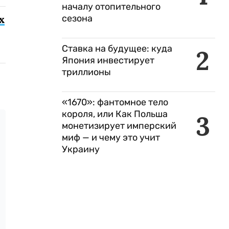
началу отопительного
х
сезона
Ставка на будущее: куда
2
Япония инвестирует
триллионы
«1670»: фантомное тело
короля, или Как Польша
3
монетизирует имперский
миф — и чему это учит
Украину