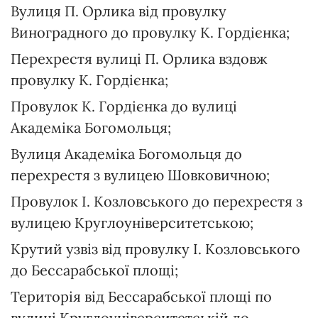
Вулиця П. Орлика від провулку
Виноградного до провулку К. Гордієнка;
Перехрестя вулиці П. Орлика вздовж
провулку К. Гордієнка;
Провулок К. Гордієнка до вулиці
Академіка Богомольця;
Вулиця Академіка Богомольця до
перехрестя з вулицею Шовковичною;
Провулок І. Козловського до перехрестя з
вулицею Круглоуніверситетською;
Крутий узвіз від провулку І. Козловського
до Бессарабської площі;
Територія від Бессарабської площі по
вулиці Круглоуніверситетській до