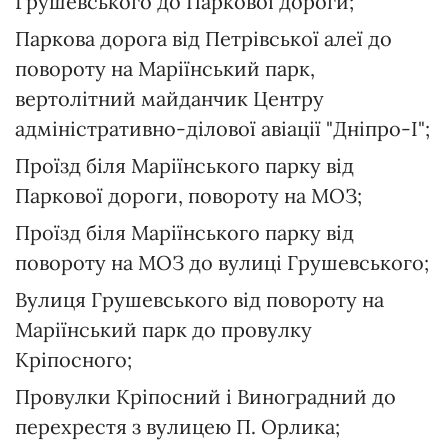
Грушевського до Паркової дороги;
Паркова дорога від Петрівської алеї до
повороту на Маріїнський парк,
вертолітний майданчик Центру
адміністративно-ділової авіації "Дніпро-І";
Проїзд біля Маріїнського парку від
Паркової дороги, повороту на МОЗ;
Проїзд біля Маріїнського парку від
повороту на МОЗ до вулиці Грушевського;
Вулиця Грушевського від повороту на
Маріїнський парк до провулку
Кріпосного;
Провулки Кріпосний і Виноградний до
перехрестя з вулицею П. Орлика;