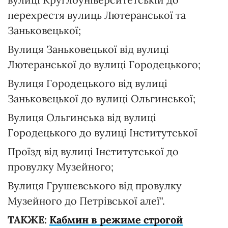
перехрестя вулиць Лютеранської та
Заньковецької;
Вулиця Заньковецької від вулиці
Лютеранської до вулиці Городецького;
Вулиця Городецького від вулиці
Заньковецької до вулиці Ольгинської;
Вулиця Ольгинська від вулиці
Городецького до вулиці Інститутської
Проїзд від вулиці Інститутської до
провулку Музейного;
Вулиця Грушевського від провулку
Музейного до Петрівської алеї".
ТАКЖЕ:
Кабмин в режиме строгой