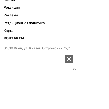
Редакция
Реклама
Редакционная политика
Карта
КОНТАКТЫ
01010 Киев, ул. Князей Острожских, 19/1
Телефон редакции:
+380 (44) 280-04-85
Электронная почта редакции:
zn94@ukr.net
Электронная почта службы новостей:
editor@zn.ua
СОЦСЕТИ