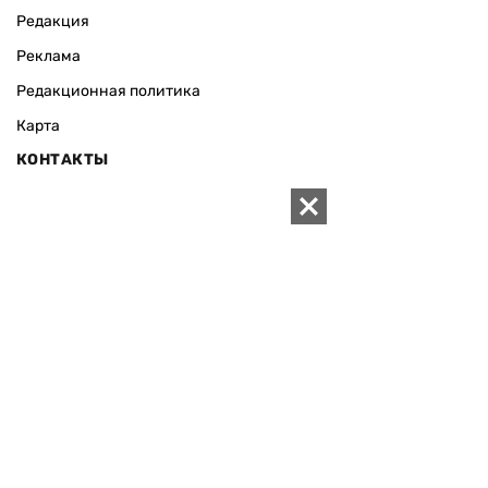
Редакция
Реклама
Редакционная политика
Карта
КОНТАКТЫ
01010 Киев, ул. Князей Острожских, 19/1
Телефон редакции:
+380 (44) 280-04-85
Электронная почта редакции:
zn94@ukr.net
Электронная почта службы новостей:
editor@zn.ua
СОЦСЕТИ
ПОДДЕРЖАТЬ ZN.UA