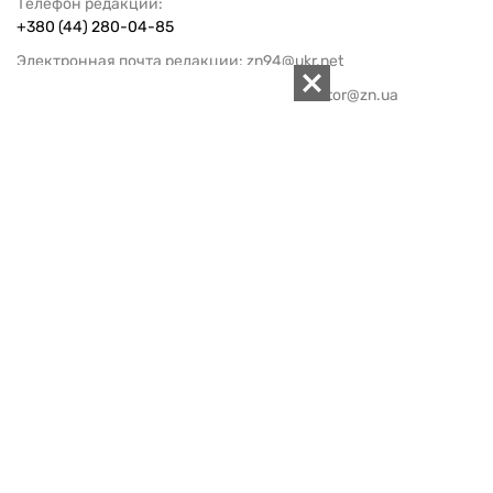
Телефон редакции:
+380 (44) 280-04-85
Электронная почта редакции:
zn94@ukr.net
Электронная почта службы новостей:
editor@zn.ua
СОЦСЕТИ
ПОДДЕРЖАТЬ ZN.UA
Поддержать независимую
журналистику!
ЗЕРКАЛО НЕДЕЛИ
не подводим с 1994-го года
АРХИВ
Внутренняя политика
Социальная защита