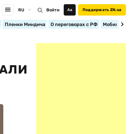
RU
Войти
Аа
Поддержать ZN.ua
Пленки Миндича
О переговорах с РФ
Мобилизация
ВАЛИ