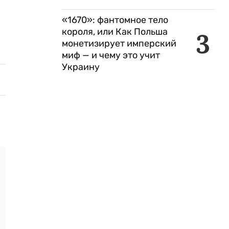
«1670»: фантомное тело
короля, или Как Польша
3
монетизирует имперский
миф — и чему это учит
Украину