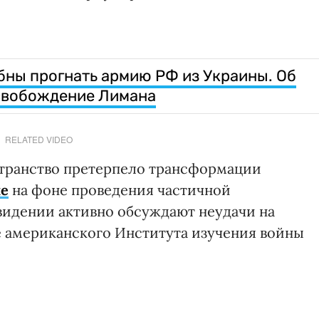
бны прогнать армию РФ из Украины. Об
освобождение Лимана
RELATED VIDEO
транство претерпело трансформации
не
на фоне проведения частичной
видении активно обсуждают неудачи на
те американского Института изучения войны