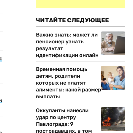
ЧИТАЙТЕ СЛЕДУЮЩЕЕ
Важно знать: может ли
пенсионер узнать
результат
идентификации онлайн
е
Временная помощь
детям, родители
которых не платят
алименты: какой размер
выплаты
м
Оккупанты нанесли
удар по центру
Павлограда: 9
пострадавших, в том
о