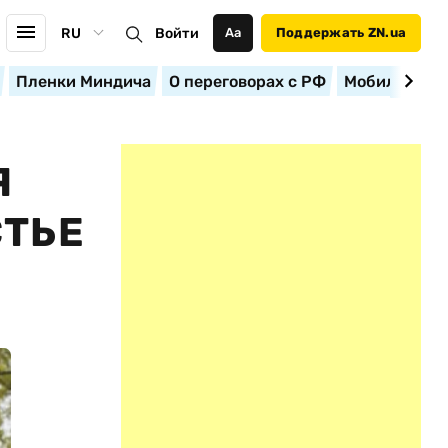
RU
Войти
Аа
Поддержать ZN.ua
Пленки Миндича
О переговорах с РФ
Мобилизация
Я
СТЬЕ