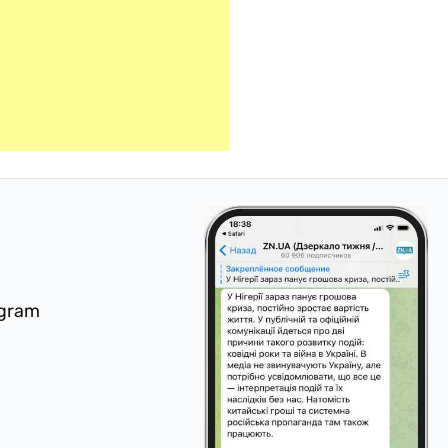
egram