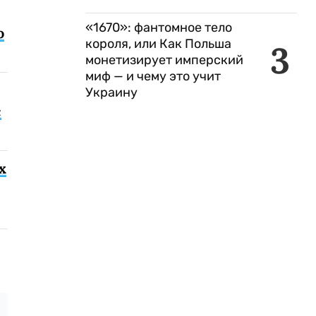
«1670»: фантомное тело
о
короля, или Как Польша
3
монетизирует имперский
миф — и чему это учит
Украину
с
х