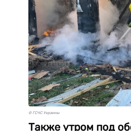
© ГСЧС Украины
Также утром под об