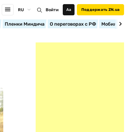
RU
Войти
Аа
Поддержать ZN.ua
Пленки Миндича
О переговорах с РФ
Мобилизация